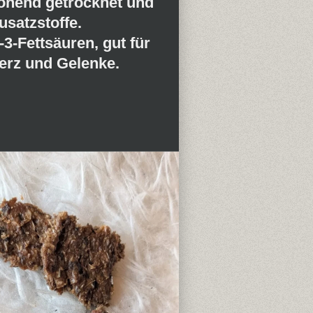
honend getrocknet und
usatzstoffe.
3-Fettsäuren
, gut für
Herz und Gelenke.