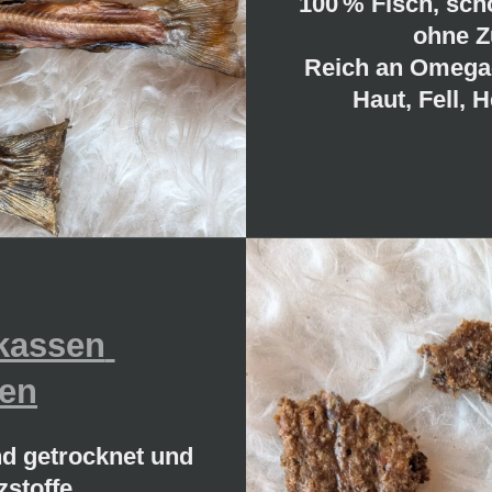
100 % Fisch, sc
ohne Z
Reich an
Omega-
Haut, Fell, 
kassen
en
d getrocknet und
stoffe.