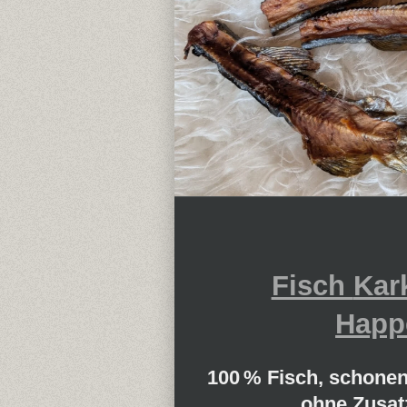
Fisch
Kar
Happ
100 % Fisch, schonen
ohne Zusatz