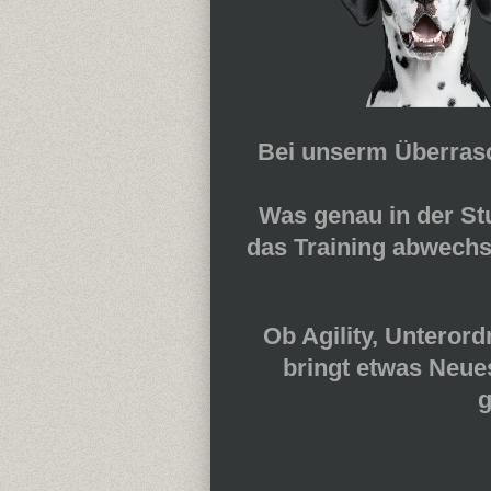
Bei unserm
Überras
Was genau in der Stu
das Training abwechsl
Ob
Agility
,
Unterord
bringt etwas Neue
g