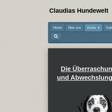
Zum
Claudias Hundewelt
Hauptinhalt
springen
Home
Über uns
Kurse
Gal
Die Überraschu
und Abwechslung 