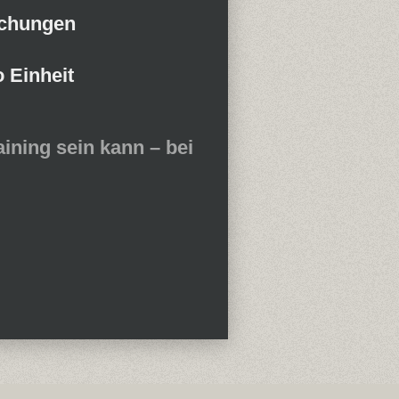
schungen
 Einheit
ining sein kann – bei