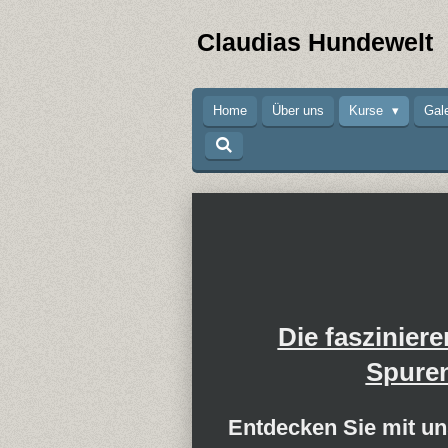
Zum
Claudias Hundewelt
Hauptinhalt
springen
Home
Über uns
Kurse
Gal
Die faszinier
Spure
Entdecken Sie mit un